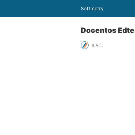
Softmetry
Docentos Edte
S.A.T.