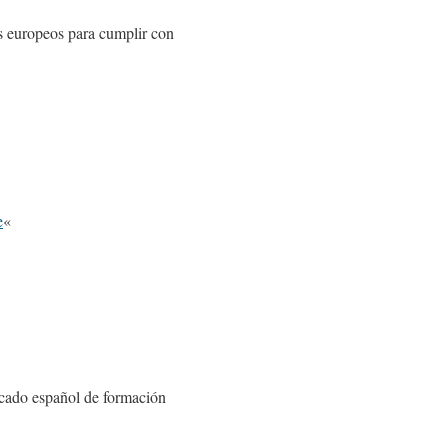
s europeos para cumplir con
e
«
rcado español de formación